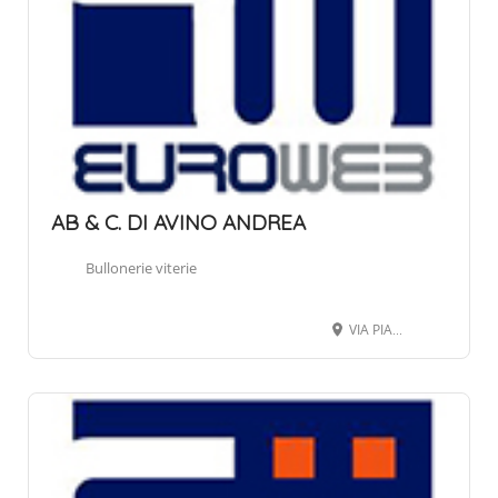
AB & C. DI AVINO ANDREA
Bullonerie viterie
VIA PIAVE 6, 24068 SERIATE BG