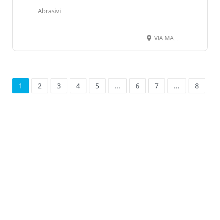
Abrasivi
VIA MARCONI GUGLIELMO 19, 24068 SERIATE BG
1
2
3
4
5
...
6
7
...
8
Leaflet