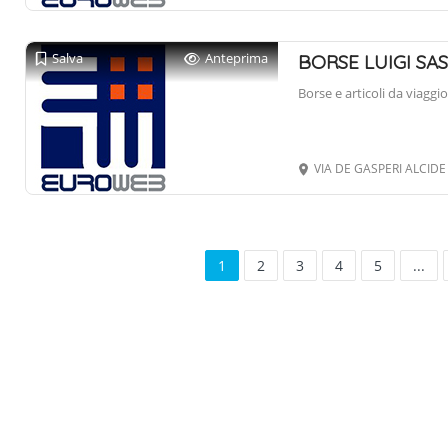
Salva
Anteprima
BORSE LUIGI SAS
Borse e articoli da viaggio
VIA DE GASPERI ALCIDE
1
2
3
4
5
...