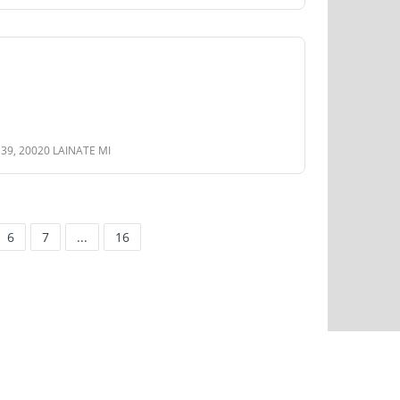
 39, 20020 LAINATE MI
6
7
...
16