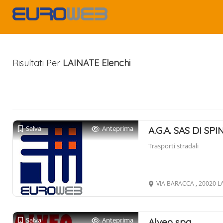
Risultati Per
LAINATE
Elenchi
Salva
Anteprima
A.G.A. SAS DI SPIN
Trasporti stradali
VIA BARACCA , 20020 L
Salva
Anteprima
Alveo spa