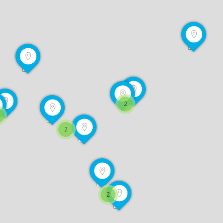
2
2
2