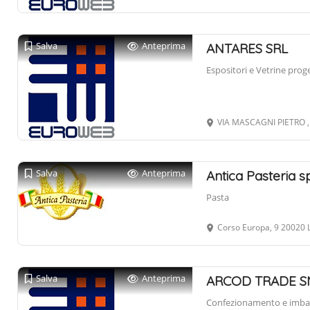
Salva
Anteprima
ANTARES SRL
Espositori e Vetrine prog
VIA MASCAGNI PIETRO ,
Salva
Anteprima
Antica Pasteria s
Pasta
Corso Europa, 9 20020 
Salva
Anteprima
ARCOD TRADE SN
Confezionamento e imball