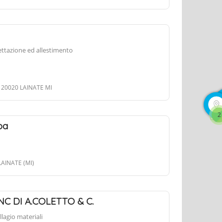
ettazione ed allestimento
 20020 LAINATE MI
2
pa
LAINATE (MI)
C DI A.COLETTO & C.
agio materiali