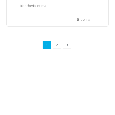
Biancheria intima
VIA TORINO 162, 12063 DOGLIANI CN
1
2
3
Leaflet