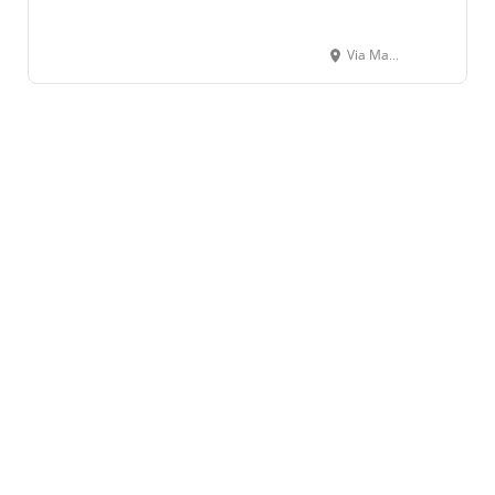
Via Madonna del Piano, 49 60010 CASTIGLIONI D'ARCEVIA (AN)