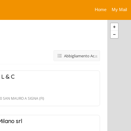
Home
My Mail
Abbigliamento Accessori
i L & C
050 SAN MAURO A SIGNA (FI)
ilano srl