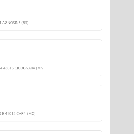
71 AGNOSINE (BS)
2/24 46015 CICOGNARA (MN)
D E 41012 CARPI (MO)