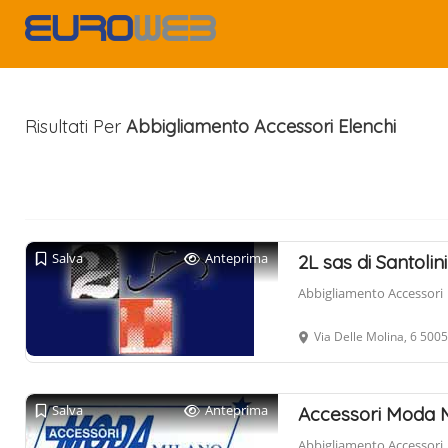
Risultati Per
Abbigliamento Accessori
Elenchi
Salva
Anteprima
2L sas di Santolin
Abbigliamento Accessori
Via Delle Molina, 6 50
Salva
Anteprima
Accessori Moda M
Abbigliamento Accessori