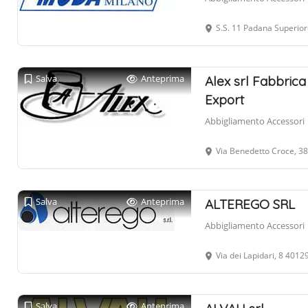
S.S. 11 Padana Superiore, 18 
Salva
Anteprima
Alex srl Fabbrica
Export
Abbigliamento Accessori
Via Benedetto Croce, 3
Salva
Anteprima
ALTEREGO SRL
Abbigliamento Accessori
Via dei Lapidari, 8 401
Salva
Anteprima