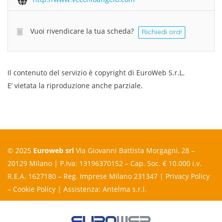
Vuoi rivendicare la tua scheda?
Richiedi ora!
Il contenuto del servizio è copyright di EuroWeb S.r.L.
E’ vietata la riproduzione anche parziale.
© 2025
Euroweb srl
Via Giovanni Battista Morgagni, 28 –
20129 Milano | P.Iva: 13196370152 – Cap. Soc. € 10.000 i.v.
R.E.A. 1627180 – Reg. Imprese Milano 231347 |
Privacy Policy
–
Cookie Policy
| Assistenza:
Antelma s.r.l.