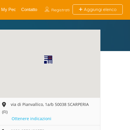
Aggiungi elenco
My Pec
Contatto
Registrati
via di Pianvallico, 1a/b 50038 SCARPERIA
(FI)
Ottenere indicazioni