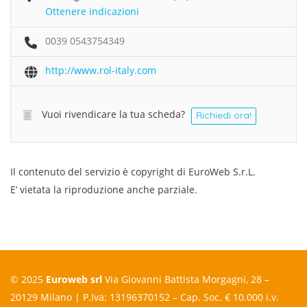
Ottenere indicazioni
0039 0543754349
http://www.rol-italy.com
Vuoi rivendicare la tua scheda?
Richiedi ora!
Il contenuto del servizio è copyright di EuroWeb S.r.L.
E’ vietata la riproduzione anche parziale.
© 2025
Euroweb srl
Via Giovanni Battista Morgagni, 28 –
20129 Milano | P.Iva: 13196370152 – Cap. Soc. € 10.000 i.v.