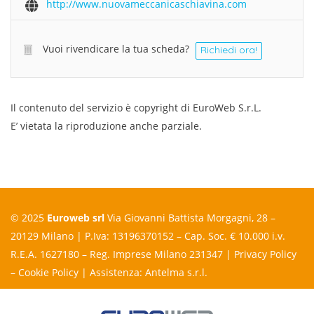
http://www.nuovameccanicaschiavina.com
Vuoi rivendicare la tua scheda?
Richiedi ora!
Il contenuto del servizio è copyright di EuroWeb S.r.L.
E’ vietata la riproduzione anche parziale.
© 2025
Euroweb srl
Via Giovanni Battista Morgagni, 28 –
20129 Milano | P.Iva: 13196370152 – Cap. Soc. € 10.000 i.v.
R.E.A. 1627180 – Reg. Imprese Milano 231347 |
Privacy Policy
–
Cookie Policy
| Assistenza:
Antelma s.r.l.