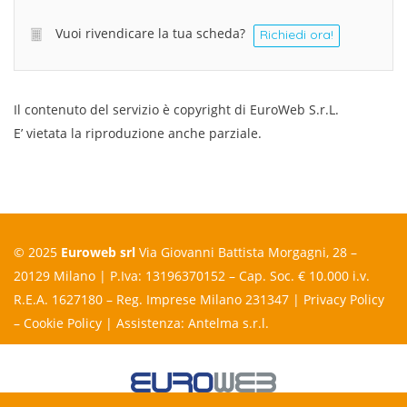
Vuoi rivendicare la tua scheda?
Richiedi ora!
Il contenuto del servizio è copyright di EuroWeb S.r.L.
E’ vietata la riproduzione anche parziale.
© 2025
Euroweb srl
Via Giovanni Battista Morgagni, 28 –
20129 Milano | P.Iva: 13196370152 – Cap. Soc. € 10.000 i.v.
R.E.A. 1627180 – Reg. Imprese Milano 231347 |
Privacy Policy
–
Cookie Policy
| Assistenza:
Antelma s.r.l.